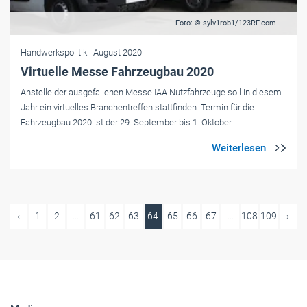
Foto: © sylv1rob1/123RF.com
Handwerkspolitik
| August 2020
Virtuelle Messe Fahrzeugbau 2020
Anstelle der ausgefallenen Messe IAA Nutzfahrzeuge soll in diesem
Jahr ein virtuelles Branchentreffen stattfinden. Termin für die
Fahrzeugbau 2020 ist der 29. September bis 1. Oktober.
‹
1
2
...
61
62
63
64
65
66
67
...
108
109
›