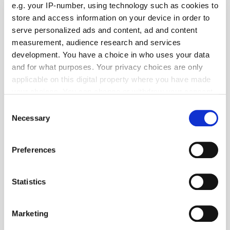
e.g. your IP-number, using technology such as cookies to
store and access information on your device in order to
serve personalized ads and content, ad and content
measurement, audience research and services
development. You have a choice in who uses your data
and for what purposes. Your privacy choices are only
applicable on this digital property where you have made
your choices. You can change or withdraw your consent
any time from the Cookie Declaration or by clicking on
Consent
the Privacy trigger icon.
Necessary
Selection
If you allow, we would also like to:
Preferences
Collect information about your geographical location
which can be accurate to within several meters
Foto: © Honda
Identify your device by actively scanning it for
Statistics
Mobilität
- Pkw
| August 2020
specific characteristics (fingerprinting)
Honda Jazz: Das neue Mini-SUV schlägt ganz
Find out more about how your personal data is processed
Marketing
andere Töne an
and set your preferences in the
details section
.