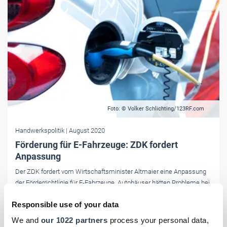
Foto: © Volker Schlichting/123RF.com
Handwerkspolitik
| August 2020
Förderung für E-Fahrzeuge: ZDK fordert
Anpassung
Der ZDK fordert vom Wirtschaftsminister Altmaier eine Anpassung
der Förderrichtlinie für E-Fahrzeuge. Autohäuser hätten Probleme bei
der Vermarktung von bereits zugelassenen E-Fahrzeugen, für die
Responsible use of your data
derzeit keine Förderung gewährt wird.
We and
our 1022 partners
process your personal data,