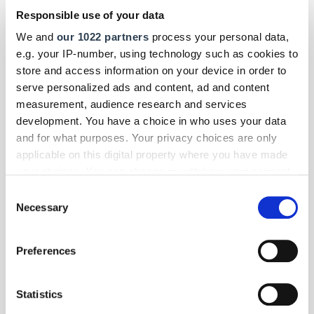
Responsible use of your data
We and
our 1022 partners
process your personal data,
e.g. your IP-number, using technology such as cookies to
store and access information on your device in order to
serve personalized ads and content, ad and content
measurement, audience research and services
development. You have a choice in who uses your data
and for what purposes. Your privacy choices are only
applicable on this digital property where you have made
your choices. You can change or withdraw your consent
any time from the Cookie Declaration or by clicking on
Consent
the Privacy trigger icon.
Necessary
Selection
If you allow, we would also like to:
Foto: © Messe Frankfurt Exhibition GmbH / Pietro Sutera
Preferences
Collect information about your geographical location
Panorama
| Februar 2026
which can be accurate to within several meters
Kunsthandwerk: 74. Hessischer Staatspreis
Identify your device by actively scanning it for
Statistics
verliehen
specific characteristics (fingerprinting)