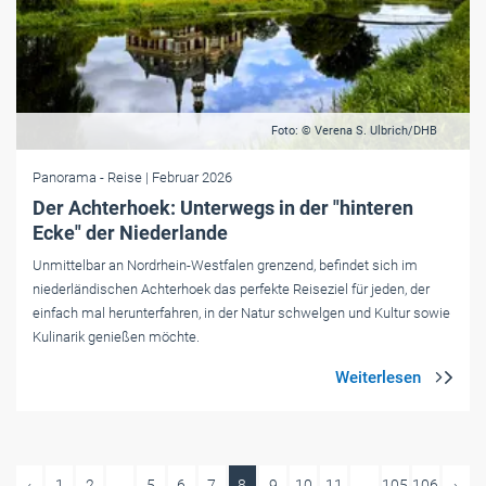
Foto: © Verena S. Ulbrich/DHB
Panorama
- Reise
| Februar 2026
Der Achterhoek: Unterwegs in der "hinteren
Ecke" der Niederlande
Unmittelbar an Nordrhein-Westfalen grenzend, befindet sich im
niederländischen Achterhoek das perfekte Reiseziel für jeden, der
einfach mal herunterfahren, in der Natur schwelgen und Kultur sowie
Kulinarik genießen möchte.
‹
1
2
...
5
6
7
8
9
10
11
...
105
106
›