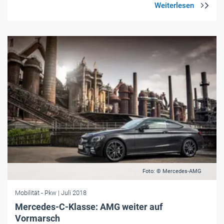
Foto: © Mercedes-AMG
Mobilität
- Pkw
| Juli 2018
Mercedes-C-Klasse: AMG weiter auf
Vormarsch
Die Ingenieure haben die Leistung des 3,0-Liter-V6-Motors der neuen
Mercedes-AMG C 43 4Matic-Modelle um 23 PS auf 390 PS
gesteigert.