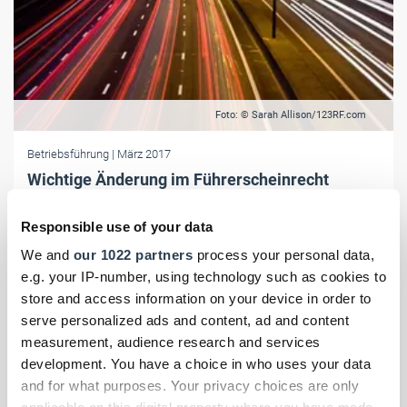
Foto: © Sarah Allison/123RF.com
Betriebsführung
| März 2017
Wichtige Änderung im Führerscheinrecht
Neuregelungen im Führerscheinrecht zur Gültigkeit von C1/C1E und
Responsible use of your data
zur Abgrenzung C-und D-Klassen gelten doch erst für ab 28.12.2016
erworbene Führerscheine.
We and
our 1022 partners
process your personal data,
e.g. your IP-number, using technology such as cookies to
store and access information on your device in order to
serve personalized ads and content, ad and content
measurement, audience research and services
development. You have a choice in who uses your data
and for what purposes. Your privacy choices are only