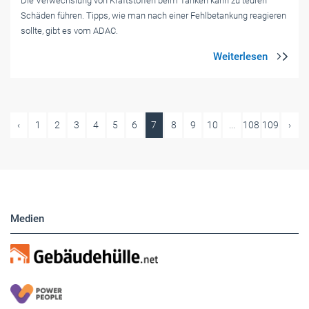
Die Verwechslung von Kraftstoffen beim Tanken kann zu teuren
Schäden führen. Tipps, wie man nach einer Fehlbetankung reagieren
sollte, gibt es vom ADAC.
‹
1
2
3
4
5
6
7
8
9
10
...
108
109
›
Medien