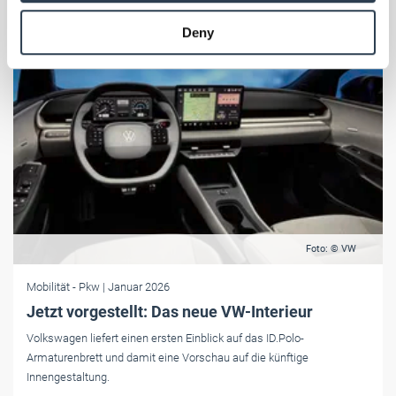
provided to them or that they’ve collected from your use
Deny
of their services.
Weitere Informationen:
Impressum
Datenschutz
Foto: © VW
Mobilität
- Pkw
| Januar 2026
Jetzt vorgestellt: Das neue VW-Interieur
Volkswagen liefert einen ersten Einblick auf das ID.Polo-
Armaturenbrett und damit eine Vorschau auf die künftige
Innengestaltung.