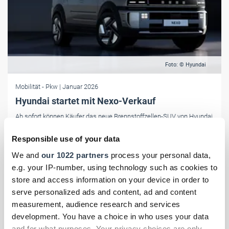
Foto: © Hyundai
Mobilität
- Pkw
| Januar 2026
Hyundai startet mit Nexo-Verkauf
Ab sofort können Käufer das neue Brennstoffzellen-SUV von Hyundai
ordern: Der Nexo startet ab netto 58.739,50 Euro.
Responsible use of your data
We and
our 1022 partners
process your personal data,
e.g. your IP-number, using technology such as cookies to
store and access information on your device in order to
serve personalized ads and content, ad and content
measurement, audience research and services
development. You have a choice in who uses your data
and for what purposes. Your privacy choices are only