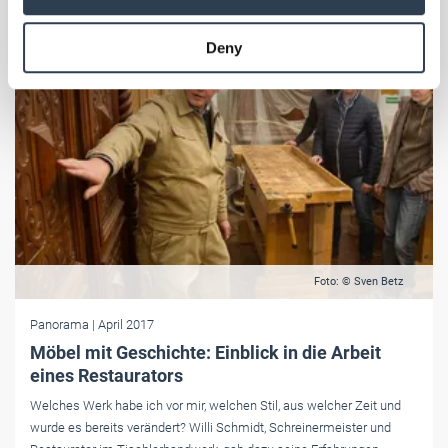
may combine it with other information that you’ve
provided to them or that they’ve collected from your use
Deny
of their services.
Weitere Informationen:
Impressum
Datenschutz
Foto: © Sven Betz
Panorama
| April 2017
Möbel mit Geschichte: Einblick in die Arbeit
eines Restaurators
Welches Werk habe ich vor mir, welchen Stil, aus welcher Zeit und
wurde es bereits verändert? Willi Schmidt, Schreinermeister und