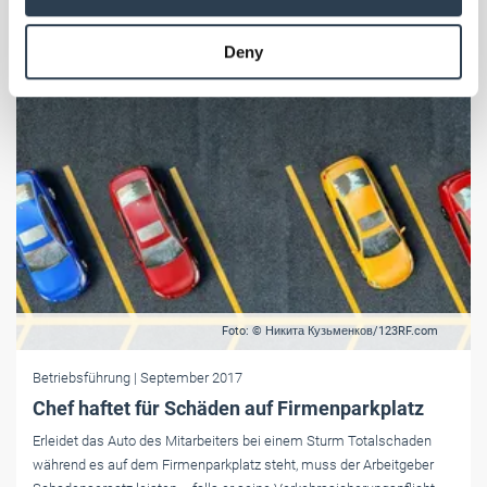
may combine it with other information that you’ve
provided to them or that they’ve collected from your use
Deny
of their services.
Weitere Informationen:
Impressum
Datenschutz
Foto: © Никита Кузьменков/123RF.com
Betriebsführung
| September 2017
Chef haftet für Schäden auf Firmenparkplatz
Erleidet das Auto des Mitarbeiters bei einem Sturm Totalschaden
während es auf dem Firmenparkplatz steht, muss der Arbeitgeber