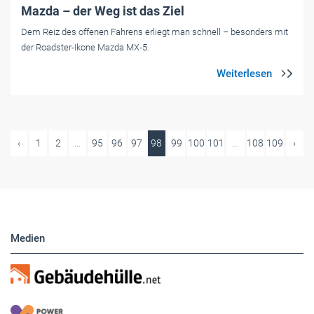
Mazda – der Weg ist das Ziel
Dem Reiz des offenen Fahrens erliegt man schnell – besonders mit
der Roadster-Ikone Mazda MX-5.
‹
1
2
...
95
96
97
98
99
100
101
...
108
109
›
Medien