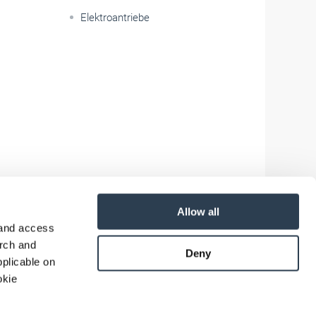
Elektroantriebe
Allow all
 and access
arch and
Deny
plicable on
okie