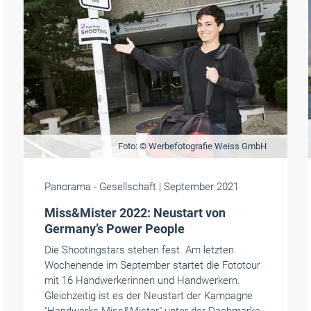
Foto: © Werbefotografie Weiss GmbH
Panorama
- Gesellschaft
| September 2021
Miss&Mister 2022: Neustart von
Germany’s Power People
Die Shootingstars stehen fest. Am letzten
Wochenende im September startet die Fototour
mit 16 Handwerkerinnen und Handwerkern.
Gleichzeitig ist es der Neustart der Kampagne