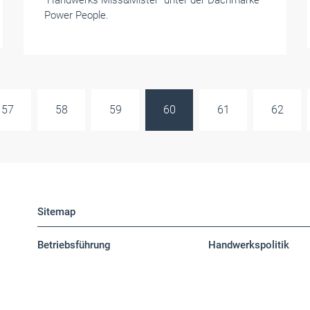
"Handwerks Miss&Mister" unter der Dachmarke
Power People.
57
58
59
60
61
62
Sitemap
Betriebsführung
Handwerkspolitik