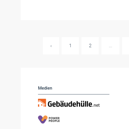
‹
1
2
...
Medien