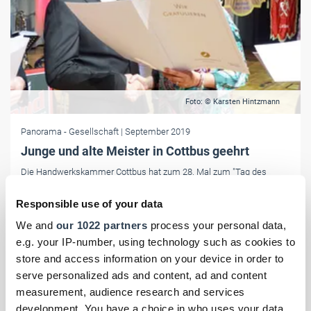
Foto: © Karsten Hintzmann
Panorama
- Gesellschaft
| September 2019
Junge und alte Meister in Cottbus geehrt
Die Handwerkskammer Cottbus hat zum 28. Mal zum "Tag des
Meisters" eingeladen. In der Stadthalle der Lausitzmetropole wurden
Jung- und Altmeister geehrt.
Responsible use of your data
We and
our 1022 partners
process your personal data,
e.g. your IP-number, using technology such as cookies to
store and access information on your device in order to
serve personalized ads and content, ad and content
measurement, audience research and services
development. You have a choice in who uses your data