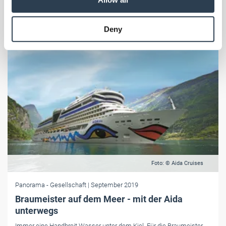
may combine it with other information that you’ve
provided to them or that they’ve collected from your use
Deny
of their services.
Weitere Informationen:
Impressum
Datenschutz
Foto: © Aida Cruises
Panorama
- Gesellschaft
| September 2019
Braumeister auf dem Meer - mit der Aida
unterwegs
Immer eine Handbreit Wasser unter dem Kiel. Für die Braumeister