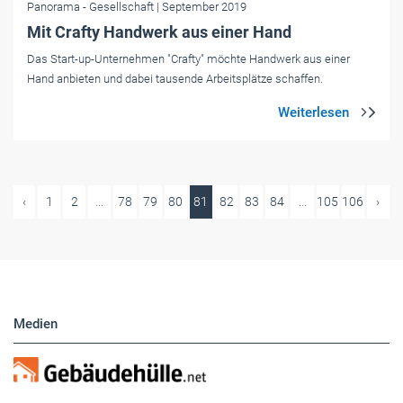
Panorama
- Gesellschaft
| September 2019
Mit Crafty Handwerk aus einer Hand
Das Start-up-Unternehmen "Crafty" möchte Handwerk aus einer
Hand anbieten und dabei tausende Arbeitsplätze schaffen.
‹
1
2
...
78
79
80
81
82
83
84
...
105
106
›
Medien