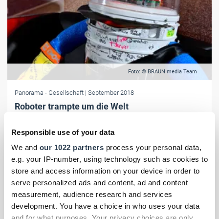
Foto: © BRAUN media Team
Panorama
- Gesellschaft
| September 2018
Roboter trampte um die Welt
hitchBOT trampte als erster Roboter um die Welt. Sein neues
Zuhause allerdings ist jetzt das Heinz Nixdorf MuseumsForum. Hier
Responsible use of your data
lädt der knuffige Typ Besucher zum Selfie ein.
We and
our 1022 partners
process your personal data,
e.g. your IP-number, using technology such as cookies to
store and access information on your device in order to
serve personalized ads and content, ad and content
measurement, audience research and services
development. You have a choice in who uses your data
and for what purposes. Your privacy choices are only