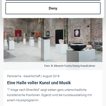
provided to them or that they’ve collected from your use
Deny
of their services.
Weitere Informationen:
Impressum
Datenschutz
Foto: © Albrecht Fuchs/Georg Krautkrämer
Panorama
- Gesellschaft
| August 2018
Eine Halle voller Kunst und Musik
"7 Wege nach Ehrenfeld" zeigt sieben ganz unterschiedliche
künstlerische Positionen. Ergänzt wird die Kunstausstellung mit
einem Musikprogramm.