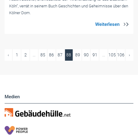
Köln", verrät in seinem Buch Geschichten und Geheimnisse über den
Kölner Dom.
‹
1
2
...
85
86
87
88
89
90
91
...
105
106
›
Medien