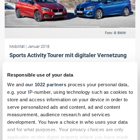
Foto: © BMW
Mobilität
| Januar 2018
Sports Activity Tourer mit digitaler Vernetzung
Ab März ist die neue Generation des BMW 2er Active Tourer
erhältlich. Bislang sind mehr als 380.000 Fahrzeuge der Baureihe
Responsible use of your data
verkauft worden.
We and
our 1022 partners
process your personal data,
e.g. your IP-number, using technology such as cookies to
store and access information on your device in order to
serve personalized ads and content, ad and content
measurement, audience research and services
development. You have a choice in who uses your data
and for what purposes. Your privacy choices are only
applicable on this digital property where you have made