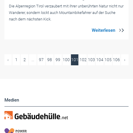
Die Alpenregion Tirol verzaubert mit ihrer unberührten Natur nicht nur
Wanderer, sondern lockt auch Mountainbikefahrer auf der Suche
nach dem nächsten Kick.
‹
1
2
...
97
98
99
100
101
102
103
104
105
106
›
Medien