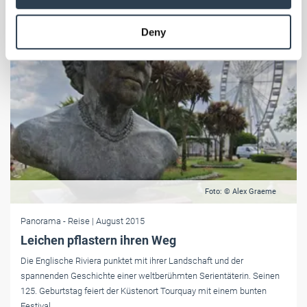
may combine it with other information that you’ve
provided to them or that they’ve collected from your use
Deny
of their services.
Weitere Informationen:
Impressum
Datenschutz
Foto: © Alex Graeme
Panorama
- Reise
| August 2015
Leichen pflastern ihren Weg
Die Englische Riviera punktet mit ihrer Landschaft und der
spannenden Geschichte einer weltberühmten Serientäterin. Seinen
125. Geburtstag feiert der Küstenort Tourquay mit einem bunten
Festival.