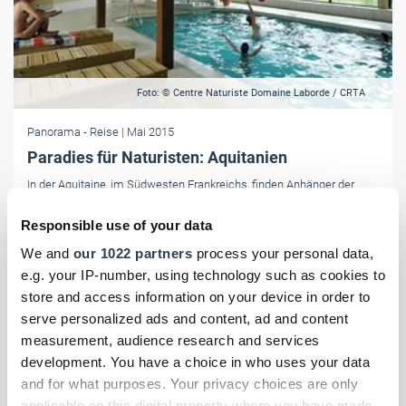
Foto: © Centre Naturiste Domaine Laborde / CRTA
Panorama
- Reise
| Mai 2015
Paradies für Naturisten: Aquitanien
In der Aquitaine, im Südwesten Frankreichs, finden Anhänger der
Freikörperkultur zahlreiche Freizeit-, Sport- und Wellness-Angebote
sowie Unterkünfte, die ganz auf ihre Bedürfnisse zugeschnitten sind.
Responsible use of your data
We and
our 1022 partners
process your personal data,
e.g. your IP-number, using technology such as cookies to
store and access information on your device in order to
serve personalized ads and content, ad and content
measurement, audience research and services
development. You have a choice in who uses your data
and for what purposes. Your privacy choices are only
applicable on this digital property where you have made