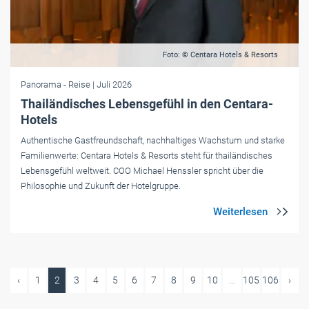
Foto: © Centara Hotels & Resorts
Panorama
- Reise
| Juli 2026
Thailändisches Lebensgefühl in den Centara-
Hotels
Authentische Gastfreundschaft, nachhaltiges Wachstum und starke
Familienwerte: Centara Hotels & Resorts steht für thailändisches
Lebensgefühl weltweit. COO Michael Henssler spricht über die
Philosophie und Zukunft der Hotelgruppe.
‹
1
2
3
4
5
6
7
8
9
10
...
105
106
›