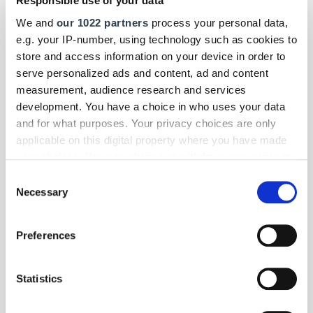
Responsible use of your data
Menschen mit Behinderung: Der Campus Hörakustik in Lübeck erhält
SoVD-Gütesiegel vom Sozialverband Deutschland.
We and
our 1022 partners
process your personal data,
e.g. your IP-number, using technology such as cookies to
store and access information on your device in order to
serve personalized ads and content, ad and content
measurement, audience research and services
development. You have a choice in who uses your data
and for what purposes. Your privacy choices are only
applicable on this digital property where you have made
your choices. You can change or withdraw your consent
any time from the Cookie Declaration or by clicking on
Consent
the Privacy trigger icon.
Necessary
Selection
If you allow, we would also like to:
Preferences
Collect information about your geographical location
which can be accurate to within several meters
Identify your device by actively scanning it for
Foto: © Lernidee
Statistics
specific characteristics (fingerprinting)
Panorama
- Reise
| Juli 2026
Find out more about how your personal data is processed