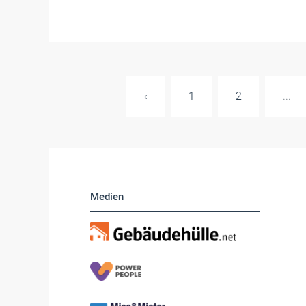
‹
1
2
...
Medien