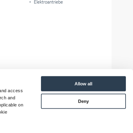
Elektroantriebe
Allow all
 and access
arch and
Deny
plicable on
okie