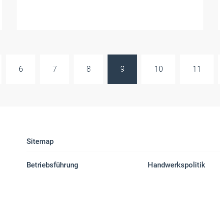
6
7
8
9
10
11
Sitemap
Betriebsführung
Handwerkspolitik