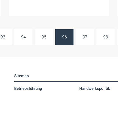
93
94
95
96
97
98
Sitemap
Betriebsführung
Handwerkspolitik