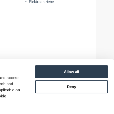
Elektroantriebe
Allow all
 and access
arch and
Deny
plicable on
okie