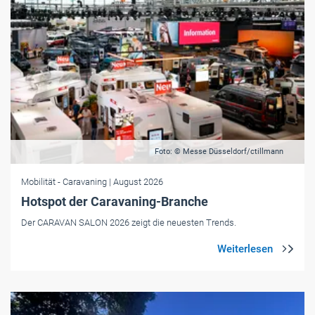
Foto: © Messe Düsseldorf/ctillmann
Mobilität
- Caravaning
| August 2026
Hotspot der Caravaning-Branche
Der CARAVAN SALON 2026 zeigt die neuesten Trends.