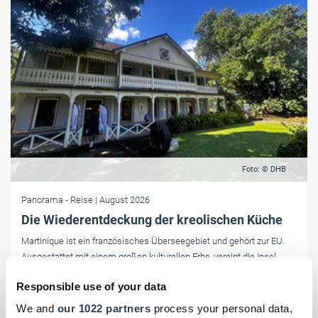
Foto: © DHB
Panorama
- Reise
| August 2026
Die Wiederentdeckung der kreolischen Küche
Martinique ist ein französisches Überseegebiet und gehört zur EU.
Ausgestattet mit einem großen kulturellen Erbe, vereint die Insel
karibisches Flair mit dem französischen Laissez-faire. Ein weiteres
Responsible use of your data
Plus: Für die Einreise reicht der Personalausweis. Bezahlt wird in
Euro.
We and
our 1022 partners
process your personal data,