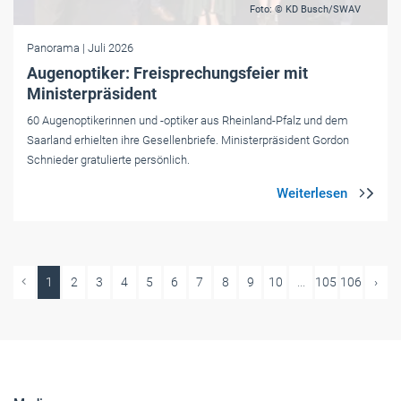
Foto: © KD Busch/SWAV
Panorama
| Juli 2026
Augenoptiker: Freisprechungsfeier mit
Ministerpräsident
60 Augenoptikerinnen und -optiker aus Rheinland-Pfalz und dem
Saarland erhielten ihre Gesellenbriefe. Ministerpräsident Gordon
Schnieder gratulierte persönlich.
1
2
3
4
5
6
7
8
9
10
...
105
106
›