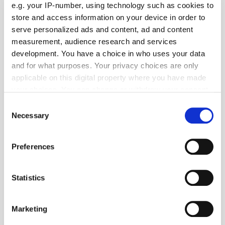
e.g. your IP-number, using technology such as cookies to
store and access information on your device in order to
serve personalized ads and content, ad and content
measurement, audience research and services
development. You have a choice in who uses your data
and for what purposes. Your privacy choices are only
applicable on this digital property where you have made
your choices. You can change or withdraw your consent
any time from the Cookie Declaration or by clicking on
Consent
the Privacy trigger icon.
Necessary
Selection
If you allow, we would also like to:
Preferences
Collect information about your geographical location
which can be accurate to within several meters
Foto: © WDR/Claus Langer
Identify your device by actively scanning it for
Statistics
specific characteristics (fingerprinting)
Panorama
| August 2026
Find out more about how your personal data is processed
Marketing
"Türen auf mit der Maus" am 3. Oktober
and set your preferences in the
details section
.