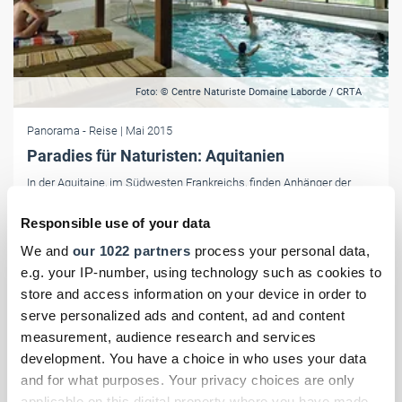
Foto: © Centre Naturiste Domaine Laborde / CRTA
Panorama
- Reise
| Mai 2015
Paradies für Naturisten: Aquitanien
In der Aquitaine, im Südwesten Frankreichs, finden Anhänger der
Freikörperkultur zahlreiche Freizeit-, Sport- und Wellness-Angebote
sowie Unterkünfte, die ganz auf ihre Bedürfnisse zugeschnitten sind.
Responsible use of your data
We and
our 1022 partners
process your personal data,
e.g. your IP-number, using technology such as cookies to
store and access information on your device in order to
serve personalized ads and content, ad and content
measurement, audience research and services
development. You have a choice in who uses your data
and for what purposes. Your privacy choices are only
applicable on this digital property where you have made