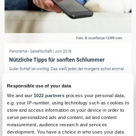
Foto: © ocusfocus/123RF.com
Panorama
- Gesellschaft
| Juni 2018
Nützliche Tipps für sanften Schlummer
Guter Schlaf ist wichtig. Das weiß jeder, der morgens schon einmal
völlig gerädert in den Tag starten musste. Zum Tag des Schlafs am
21. Juni gibt es hier zehn Tipps für sanften Schlummer.
Responsible use of your data
We and
our 1022 partners
process your personal data,
e.g. your IP-number, using technology such as cookies to
store and access information on your device in order to
serve personalized ads and content, ad and content
measurement, audience research and services
development. You have a choice in who uses your data