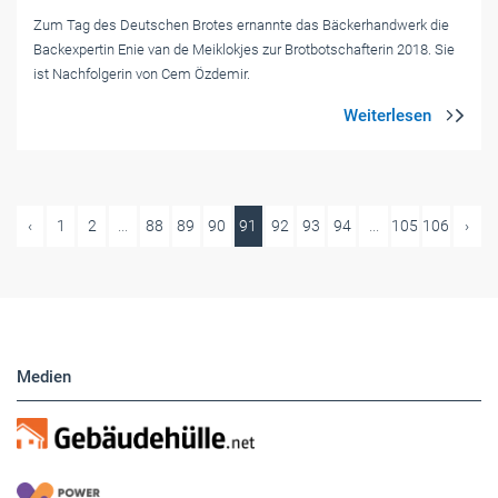
Zum Tag des Deutschen Brotes ernannte das Bäckerhandwerk die
Backexpertin Enie van de Meiklokjes zur Brotbotschafterin 2018. Sie
ist Nachfolgerin von Cem Özdemir.
‹
1
2
...
88
89
90
91
92
93
94
...
105
106
›
Medien