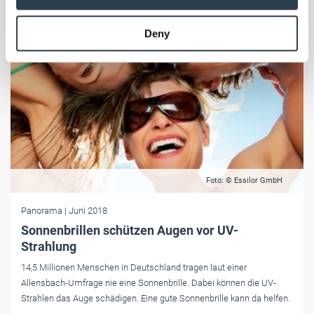
may combine it with other information that you’ve
provided to them or that they’ve collected from your use
Deny
of their services.
Weitere Informationen:
Impressum
Datenschutz
Foto: © Essilor GmbH
Panorama
| Juni 2018
Sonnenbrillen schützen Augen vor UV-
Strahlung
14,5 Millionen Menschen in Deutschland tragen laut einer
Allensbach-Umfrage nie eine Sonnenbrille. Dabei können die UV-
Strahlen das Auge schädigen. Eine gute Sonnenbrille kann da helfen.