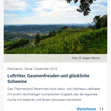
Foto: © Jürgen Ulbrich
Panorama
- Reise
| Dezember 2015
Luftritter, Gaumenfreuden und glückliche
Schweine
Das Thermenland Steiermark lockt Natur- und Wellness-Liebhaber
mit einem reichhaltigen kulinarischen Angebot, das die regionale
Küche mit kreativen und feinen Genüssen kombiniert.