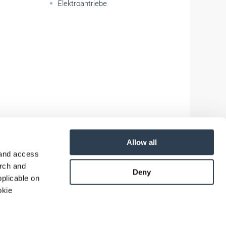
Elektroantriebe
Allow all
 and access
arch and
Deny
plicable on
okie