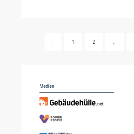
‹
1
2
...
Medien