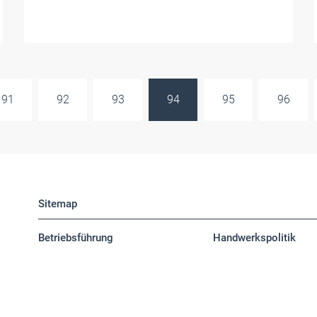
91
92
93
94
95
96
Sitemap
Betriebsführung
Handwerkspolitik