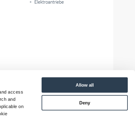
Elektroantriebe
Allow all
 and access
arch and
Deny
plicable on
okie