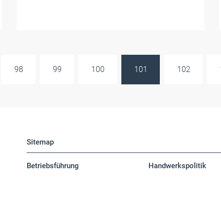
98
99
100
101
102
Sitemap
Betriebsführung
Handwerkspolitik