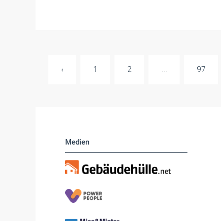
‹
1
2
...
97
Medien