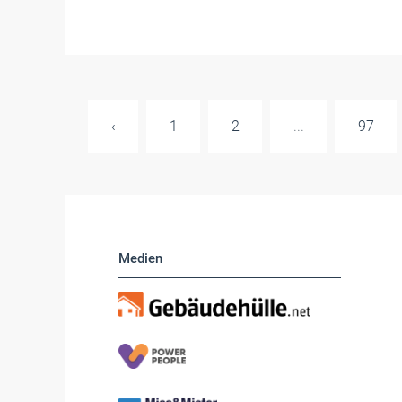
‹
1
2
...
97
Medien