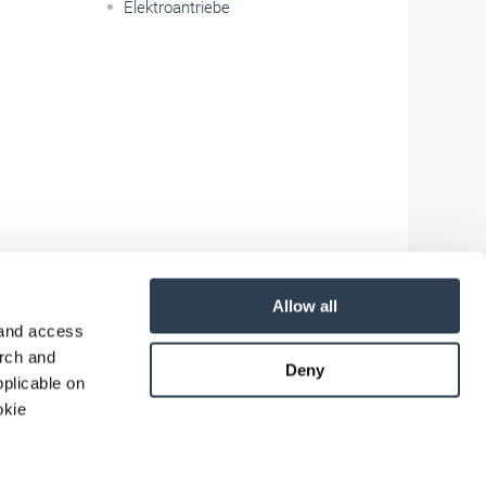
Elektroantriebe
Allow all
 and access
arch and
Deny
plicable on
okie