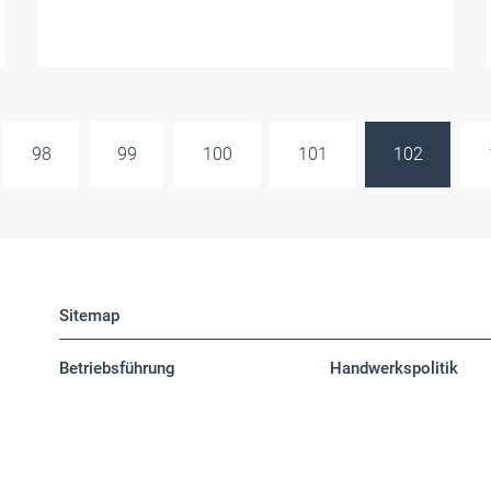
98
99
100
101
102
Sitemap
Betriebsführung
Handwerkspolitik