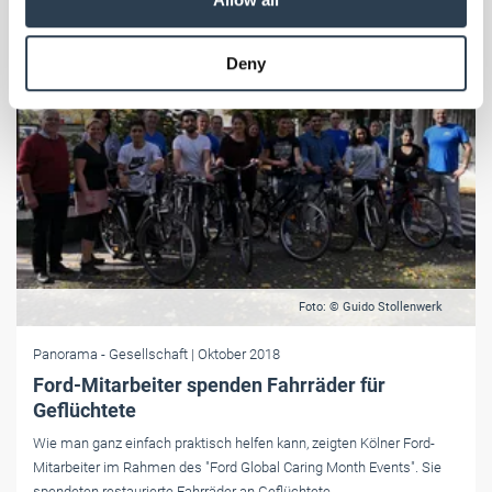
may combine it with other information that you’ve
provided to them or that they’ve collected from your use
Deny
of their services.
Weitere Informationen:
Impressum
Datenschutz
Foto: © Guido Stollenwerk
Panorama
- Gesellschaft
| Oktober 2018
Ford-Mitarbeiter spenden Fahrräder für
Geflüchtete
Wie man ganz einfach praktisch helfen kann, zeigten Kölner Ford-
Mitarbeiter im Rahmen des "Ford Global Caring Month Events". Sie
spendeten restaurierte Fahrräder an Geflüchtete.