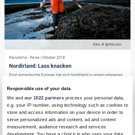
Foto: © @nitb.com
Panorama
- Reise
| Oktober 2018
Nordirland: Lass knacken
Einst Armenküche Europas, hat sich Nordirland zu einem erlesenen
Feinschmecker-Paradies entwickelt. Im Mittelpunkt steht dabei ein
kleines, edles Weichtier.
Responsible use of your data
We and
our 1022 partners
process your personal data,
e.g. your IP-number, using technology such as cookies to
store and access information on your device in order to
serve personalized ads and content, ad and content
measurement, audience research and services
development. You have a choice in who uses your data