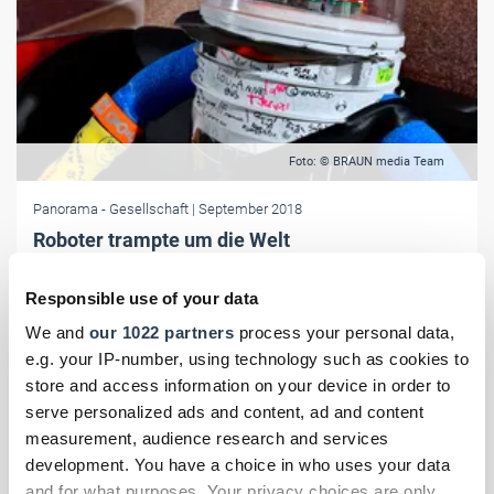
Foto: © BRAUN media Team
Panorama
- Gesellschaft
| September 2018
Roboter trampte um die Welt
hitchBOT trampte als erster Roboter um die Welt. Sein neues
Zuhause allerdings ist jetzt das Heinz Nixdorf MuseumsForum. Hier
Responsible use of your data
lädt der knuffige Typ Besucher zum Selfie ein.
We and
our 1022 partners
process your personal data,
e.g. your IP-number, using technology such as cookies to
store and access information on your device in order to
serve personalized ads and content, ad and content
measurement, audience research and services
development. You have a choice in who uses your data
and for what purposes. Your privacy choices are only