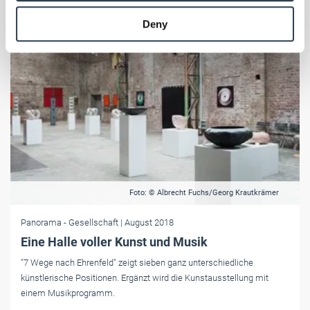
provided to them or that they’ve collected from your use
Deny
of their services.
Weitere Informationen:
Impressum
Datenschutz
Foto: © Albrecht Fuchs/Georg Krautkrämer
Panorama
- Gesellschaft
| August 2018
Eine Halle voller Kunst und Musik
"7 Wege nach Ehrenfeld" zeigt sieben ganz unterschiedliche
künstlerische Positionen. Ergänzt wird die Kunstausstellung mit
einem Musikprogramm.