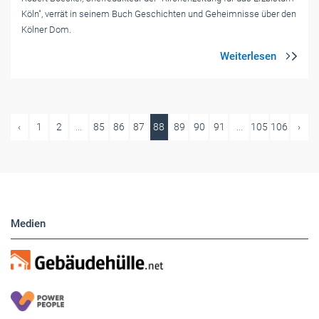
Köln", verrät in seinem Buch Geschichten und Geheimnisse über den
Kölner Dom.
‹
1
2
...
85
86
87
88
89
90
91
...
105
106
›
Medien