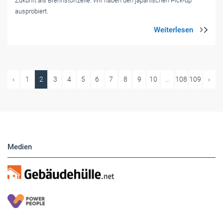
Zukunft als Brennstoffzelle. Wir haben den japanischen Pick-up
ausprobiert.
‹
1
2
3
4
5
6
7
8
9
10
...
108
109
›
Medien