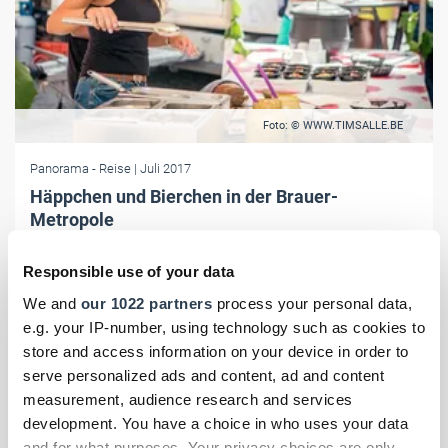
Foto: © WWW.TIMSALLE.BE
Panorama
- Reise
| Juli 2017
Häppchen und Bierchen in der Brauer-
Metropole
Das belgische Löwen lädt am 6. August wieder zu seinem
Responsible use of your data
traditionsreichen "Hapje-Tapje" ein, ein kulinarischer Hochtag für alle
Einwohner und Besucher.
We and
our 1022 partners
process your personal data,
e.g. your IP-number, using technology such as cookies to
store and access information on your device in order to
serve personalized ads and content, ad and content
measurement, audience research and services
development. You have a choice in who uses your data
and for what purposes. Your privacy choices are only