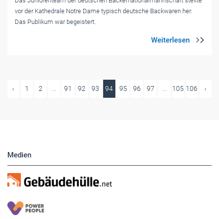
Das Juniorenteam der deutschen Bäckernationalmannschaft stellte
vor der Kathedrale Notre Dame typisch deutsche Backwaren her.
Das Publikum war begeistert.
‹
1
2
...
91
92
93
94
95
96
97
...
105
106
›
Medien