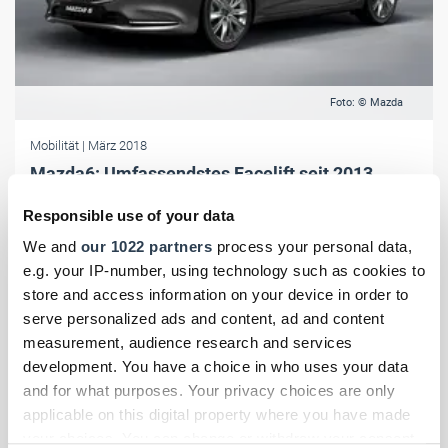
Foto: © Mazda
Mobilität
| März 2018
Mazda6: Umfassendstes Facelift seit 2013
Der Mazda6 Facelift kommt im Sommer in den Handel. Mit KAI-
Responsible use of your data
Concept und Vision Coupe wurden Konzeptwagen vorgestellt.
We and
our 1022 partners
process your personal data,
e.g. your IP-number, using technology such as cookies to
store and access information on your device in order to
serve personalized ads and content, ad and content
measurement, audience research and services
development. You have a choice in who uses your data
and for what purposes. Your privacy choices are only
applicable on this digital property where you have made
your choices. You can change or withdraw your consent