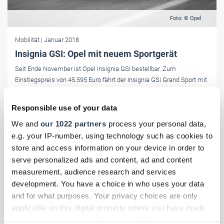
Foto: © Opel
Mobilität
| Januar 2018
Insignia GSI: Opel mit neuem Sportgerät
Seit Ende November ist Opel Insignia GSI bestellbar. Zum
Einstiegspreis von 45.595 Euro fährt der Insignia GSi Grand Sport mit
dem 210 PS-Zweiliter-BiTurbo-Diesel vor.
Responsible use of your data
We and
our 1022 partners
process your personal data,
e.g. your IP-number, using technology such as cookies to
store and access information on your device in order to
serve personalized ads and content, ad and content
measurement, audience research and services
development. You have a choice in who uses your data
and for what purposes. Your privacy choices are only
applicable on this digital property where you have made
your choices. You can change or withdraw your consent