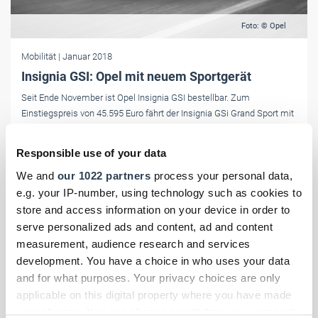
Foto: © Opel
Mobilität
| Januar 2018
Insignia GSI: Opel mit neuem Sportgerät
Seit Ende November ist Opel Insignia GSI bestellbar. Zum
Einstiegspreis von 45.595 Euro fährt der Insignia GSi Grand Sport mit
dem 210 PS-Zweiliter-BiTurbo-Diesel vor.
Responsible use of your data
We and
our 1022 partners
process your personal data,
e.g. your IP-number, using technology such as cookies to
store and access information on your device in order to
serve personalized ads and content, ad and content
measurement, audience research and services
development. You have a choice in who uses your data
and for what purposes. Your privacy choices are only
applicable on this digital property where you have made
your choices. You can change or withdraw your consent