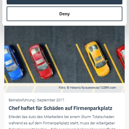
may combine it with other information that you’ve
provided to them or that they’ve collected from your use
Deny
of their services.
Weitere Informationen:
Impressum
Datenschutz
Foto: © Никита Кузьменков/123RF.com
Betriebsführung
| September 2017
Chef haftet für Schäden auf Firmenparkplatz
Erleidet das Auto des Mitarbeiters bei einem Sturm Totalschaden
während es auf dem Firmenparkplatz steht, muss der Arbeitgeber