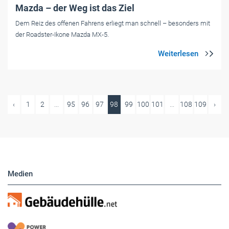
Mazda – der Weg ist das Ziel
Dem Reiz des offenen Fahrens erliegt man schnell – besonders mit
der Roadster-Ikone Mazda MX-5.
‹
1
2
...
95
96
97
98
99
100
101
...
108
109
›
Medien