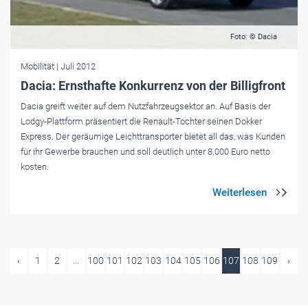
Foto: © Dacia
Mobilität
| Juli 2012
Dacia: Ernsthafte Konkurrenz von der Billigfront
Dacia greift weiter auf dem Nutzfahrzeugsektor an. Auf Basis der
Lodgy-Plattform präsentiert die Renault-Tochter seinen Dokker
Express. Der geräumige Leichttransporter bietet all das, was Kunden
für ihr Gewerbe brauchen und soll deutlich unter 8.000 Euro netto
kosten.
‹
1
2
...
100
101
102
103
104
105
106
107
108
109
›