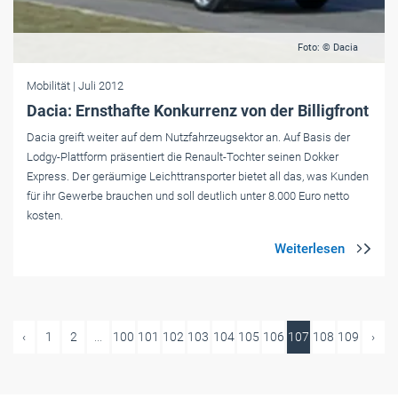
Foto: © Dacia
Mobilität
| Juli 2012
Dacia: Ernsthafte Konkurrenz von der Billigfront
Dacia greift weiter auf dem Nutzfahrzeugsektor an. Auf Basis der
Lodgy-Plattform präsentiert die Renault-Tochter seinen Dokker
Express. Der geräumige Leichttransporter bietet all das, was Kunden
für ihr Gewerbe brauchen und soll deutlich unter 8.000 Euro netto
kosten.
‹
1
2
...
100
101
102
103
104
105
106
107
108
109
›