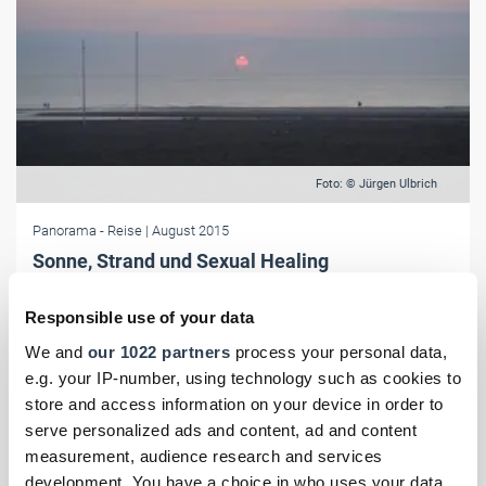
Foto: © Jürgen Ulbrich
Panorama
- Reise
| August 2015
Sonne, Strand und Sexual Healing
Oostende, die Stadt am Meer, gilt als Königin der belgischen
Responsible use of your data
Seebäder und lädt zu einer ausgiebigen gastronomischen wie
kulturellen Entdeckungstour ein.
We and
our 1022 partners
process your personal data,
e.g. your IP-number, using technology such as cookies to
store and access information on your device in order to
serve personalized ads and content, ad and content
measurement, audience research and services
development. You have a choice in who uses your data