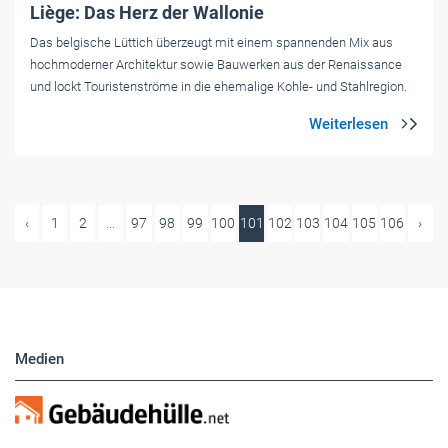
Liège: Das Herz der Wallonie
Das belgische Lüttich überzeugt mit einem spannenden Mix aus
hochmoderner Architektur sowie Bauwerken aus der Renaissance
und lockt Touristenströme in die ehemalige Kohle- und Stahlregion.
‹
1
2
...
97
98
99
100
101
102
103
104
105
106
›
Medien