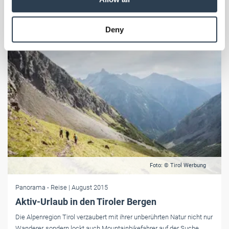
may combine it with other information that you’ve
provided to them or that they’ve collected from your use
Deny
of their services.
Weitere Informationen:
Impressum
Datenschutz
Foto: © Tirol Werbung
Panorama
- Reise
| August 2015
Aktiv-Urlaub in den Tiroler Bergen
Die Alpenregion Tirol verzaubert mit ihrer unberührten Natur nicht nur
Wanderer, sondern lockt auch Mountainbikefahrer auf der Suche