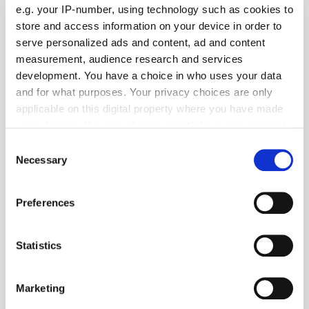
ihnen sein.
e.g. your IP-number, using technology such as cookies to
store and access information on your device in order to
serve personalized ads and content, ad and content
measurement, audience research and services
development. You have a choice in who uses your data
and for what purposes. Your privacy choices are only
applicable on this digital property where you have made
your choices. You can change or withdraw your consent
any time from the Cookie Declaration or by clicking on
Consent
the Privacy trigger icon.
Necessary
Selection
If you allow, we would also like to:
Preferences
Collect information about your geographical location
which can be accurate to within several meters
Identify your device by actively scanning it for
Statistics
Foto: © vadimmashkov/123RF.com
specific characteristics (fingerprinting)
Find out more about how your personal data is processed
Panorama
| April 2026
Marketing
and set your preferences in the
details section
.
Unesco: Herrenschneiderhandwerk ist