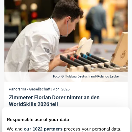
Foto: © Holzbau Deutschland/Rolando Laube
Panorama
- Gesellschaft
| April 2026
Zimmerer Florian Dorer nimmt an den
WorldSkills 2026 teil
Vom 22. bis 27. September 2026 treten in Schanghai (China) rund
Responsible use of your data
1.400 junge Fachkräfte bei der WM der Berufe gegeneinander an.
Zimmerer Florian Dorer aus Baden-Württemberg wird einer von
We and
our 1022 partners
process your personal data,