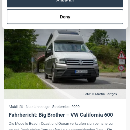
may combine it with other information that you’ve
provided to them or that they’ve collected from your use
Deny
of their services.
Weitere Informationen:
Impressum
Datenschutz
Foto: © Martin Bärtges
Mobilität
- Nutzfahrzeuge
| September 2020
Fahrbericht: Big Brother – VW California 600
Die Modelle Beach, Coast und Ocean verkaufen sich beinahe von
selbst. Doch vielen Camper fehlt ein entscheidendes Detail: Ein