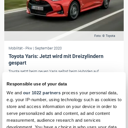
Foto: © Toyota
Mobilität
- Pkw
| September 2020
Toyota Yaris: Jetzt wird mit Dreizylindern
gespart
Toyota setzt beim neuen Yaris selbst beim Hybriden auf
Dreizylindermotoren. Darüber hinaus gibt es jede Menge
Responsible use of your data
Fahrerassistenten. Was der schicke Japaner kann, klärt der
Fahrbericht.
We and
our 1022 partners
process your personal data,
e.g. your IP-number, using technology such as cookies to
store and access information on your device in order to
serve personalized ads and content, ad and content
measurement, audience research and services
development. You have a choice in who uses your data