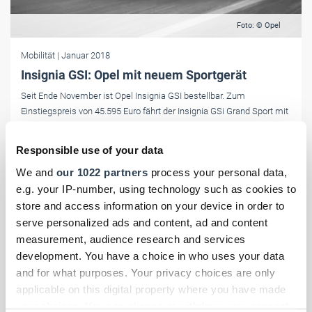
Foto: © Opel
Mobilität
| Januar 2018
Insignia GSI: Opel mit neuem Sportgerät
Seit Ende November ist Opel Insignia GSI bestellbar. Zum
Einstiegspreis von 45.595 Euro fährt der Insignia GSi Grand Sport mit
dem 210 PS-Zweiliter-BiTurbo-Diesel vor.
Responsible use of your data
We and
our 1022 partners
process your personal data,
e.g. your IP-number, using technology such as cookies to
store and access information on your device in order to
serve personalized ads and content, ad and content
measurement, audience research and services
development. You have a choice in who uses your data
and for what purposes. Your privacy choices are only
applicable on this digital property where you have made
your choices. You can change or withdraw your consent