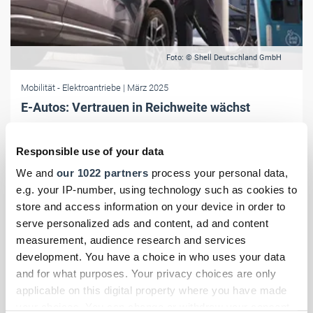
Foto: © Shell Deutschland GmbH
Mobilität
- Elektroantriebe
| März 2025
E-Autos: Vertrauen in Reichweite wächst
Laut einer aktuellen Elektromobilitätsstudie von Shell Recharge zeigt
Deutschland zunehmend Vertrauen in E-Mobilität – besonders in
Responsible use of your data
Sachen Reichweite.
We and
our 1022 partners
process your personal data,
e.g. your IP-number, using technology such as cookies to
store and access information on your device in order to
serve personalized ads and content, ad and content
measurement, audience research and services
development. You have a choice in who uses your data
and for what purposes. Your privacy choices are only
applicable on this digital property where you have made
your choices. You can change or withdraw your consent