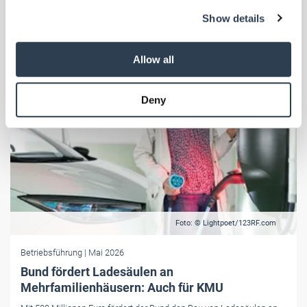
We use cookies to personalise content and ads, to
Show details
provide social media features and to analyse our traffic.
We also share information about your use of our site with
our social media, advertising and analytics partners who
Allow all
may combine it with other information that you’ve
provided to them or that they’ve collected from your use
Deny
of their services.
Weitere Informationen:
Impressum
Datenschutz
Foto: © Lightpoet/123RF.com
Betriebsführung
| Mai 2026
Bund fördert Ladesäulen an
Mehrfamilienhäusern: Auch für KMU