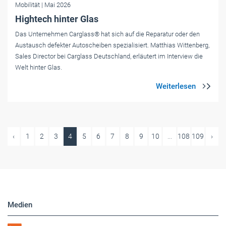
Mobilität
| Mai 2026
Hightech hinter Glas
Das Unternehmen Carglass® hat sich auf die Reparatur oder den
Austausch defekter Autoscheiben spezialisiert. Matthias Wittenberg,
Sales Director bei Carglass Deutschland, erläutert im Interview die
Welt hinter Glas.
‹
1
2
3
4
5
6
7
8
9
10
...
108
109
›
Medien