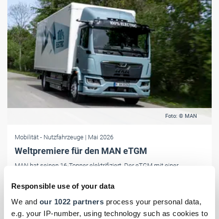
Foto: © MAN
Mobilität
- Nutzfahrzeuge
| Mai 2026
Weltpremiere für den MAN eTGM
MAN hat seinen 16‑Tonner elektrifiziert. Der eTGM mit einer
Reichweite von bis zu 480 Kilometern feiert jetzt seine Premiere.
Responsible use of your data
We and
our 1022 partners
process your personal data,
e.g. your IP-number, using technology such as cookies to