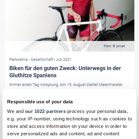
Foto: © privat
Panorama
- Gesellschaft
| Juli 2021
Biken für den guten Zweck: Unterwegs in der
Gluthitze Spaniens
Immer einen Tag Vorsprung. Am 13. August startet Malermeister
Markus Reimann zur dreiwöchigen "La Vuelta 2021-Tour" in Spanien.
Anders als das hochkarätige Teilnehmerfeld startet der Düsseldorfer
Responsible use of your data
mit seinem Rennrad jede Tour einen Tag vor den Profis und sammelt
We and
our 1022 partners
process your personal data,
so Spenden für "Burundi Bikes for Burundi Kids".
e.g. your IP-number, using technology such as cookies to
store and access information on your device in order to
serve personalized ads and content, ad and content