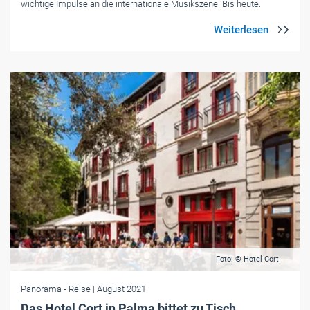
wichtige Impulse an die internationale Musikszene. Bis heute.
Foto: © Hotel Cort
Panorama
- Reise
| August 2021
Das Hotel Cort in Palma bittet zu Tisch