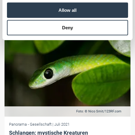
belegt, sind sie sogar sterneverdächtig.
our social media, advertising and analytics partners who
Allow all
may combine it with other information that you’ve
provided to them or that they’ve collected from your use
Deny
of their services.
Weitere Informationen:
Impressum
Datenschutz
Foto: © Nico Smit/123RF.com
Panorama
- Gesellschaft
| Juli 2021
Schlangen: mystische Kreaturen