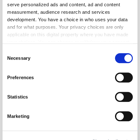
serve personalized ads and content, ad and content
measurement, audience research and services
development. You have a choice in who uses your data
and for what purposes. Your privacy choices are only
applicable on this digital property where you have made
your choices. You can change or withdraw your consent
any time from the Cookie Declaration or by clicking on
Consent
the Privacy trigger icon.
Necessary
Selection
If you allow, we would also like to:
Preferences
Collect information about your geographical location
which can be accurate to within several meters
Foto: © LMC
Identify your device by actively scanning it for
Statistics
Mobilität
- Caravaning
| August 2026
specific characteristics (fingerprinting)
LMC präsentiert optimierte Ausstattung und
Find out more about how your personal data is processed
Marketing
neue Modelle
and set your preferences in the
details section
.
LMC stellt auf dem Caravan Salon eine optimierte Serienausstattung
und überarbeitete Modelle bei Wohnmobilen und Wohnwagen vor.
We use cookies to personalise content and ads, to