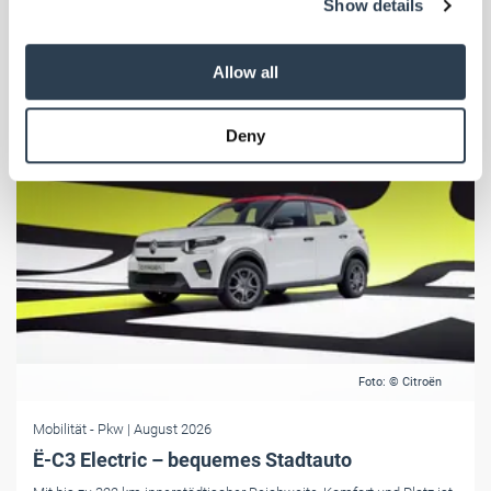
Show details
provide social media features and to analyse our traffic.
We also share information about your use of our site with
our social media, advertising and analytics partners who
Allow all
may combine it with other information that you’ve
provided to them or that they’ve collected from your use
Deny
of their services.
Weitere Informationen:
Impressum
Datenschutz
Foto: © Citroën
Mobilität
- Pkw
| August 2026
Ë-C3 Electric – bequemes Stadtauto