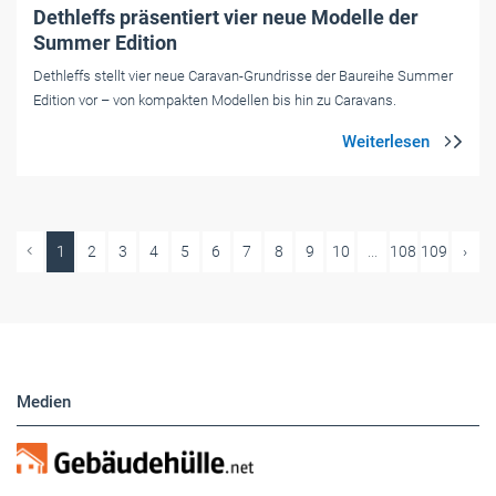
Dethleffs präsentiert vier neue Modelle der
Summer Edition
Dethleffs stellt vier neue Caravan-Grundrisse der Baureihe Summer
Edition vor – von kompakten Modellen bis hin zu Caravans.
1
2
3
4
5
6
7
8
9
10
...
108
109
›
Medien