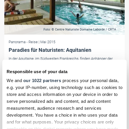
Foto: © Centre Naturiste Domaine Laborde / CRTA
Panorama
- Reise
| Mai 2015
Paradies für Naturisten: Aquitanien
In der Aquitaine, im Südwesten Frankreichs, finden Anhänger der
Freikörperkultur zahlreiche Freizeit-, Sport- und Wellness-Angebote
sowie Unterkünfte, die ganz auf ihre Bedürfnisse zugeschnitten sind.
Responsible use of your data
We and
our 1022 partners
process your personal data,
e.g. your IP-number, using technology such as cookies to
store and access information on your device in order to
serve personalized ads and content, ad and content
measurement, audience research and services
development. You have a choice in who uses your data
and for what purposes. Your privacy choices are only
applicable on this digital property where you have made