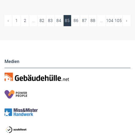
‹
1
2
...
82
83
84
85
86
87
88
...
104
105
›
Medien