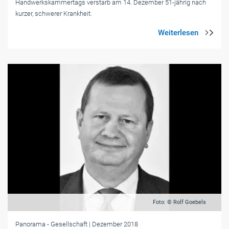
Handwerkskammertags verstarb am 14. Dezember 51-jährig nach
kurzer, schwerer Krankheit.
Foto: © Rolf Goebels
Panorama
- Gesellschaft
| Dezember 2018