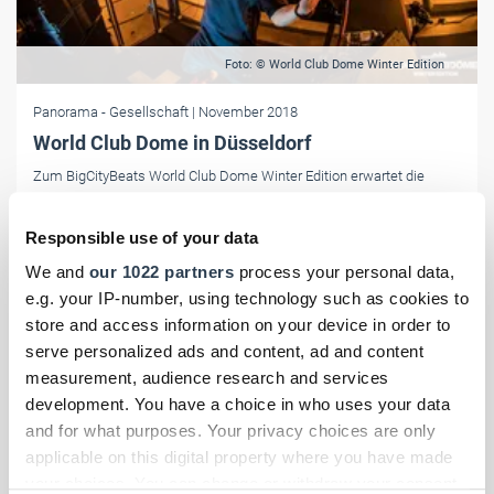
Foto: © World Club Dome Winter Edition
Panorama
- Gesellschaft
| November 2018
World Club Dome in Düsseldorf
Zum BigCityBeats World Club Dome Winter Edition erwartet die
MERKUR-SPIEL-ARENA in Düsseldorf Fans aus über fünfzig Ländern.
Responsible use of your data
We and
our 1022 partners
process your personal data,
e.g. your IP-number, using technology such as cookies to
store and access information on your device in order to
serve personalized ads and content, ad and content
measurement, audience research and services
development. You have a choice in who uses your data
and for what purposes. Your privacy choices are only
applicable on this digital property where you have made
your choices. You can change or withdraw your consent