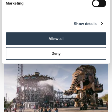
Marketing
Mit Lernidee Erlebnisreisen neue Welten
and set your preferences in the
details section
.
entdecken
Neue Welten entdecken, Kulturen erleben, Menschen begegnen:
We use cookies to personalise content and ads, to
Erlebnisreisen von Lernidee eröffnen neue Perspektiven auf die Welt,
Show details
provide social media features and to analyse our traffic.
die weit über klassische Urlaubsangebote hinausgehen.
We also share information about your use of our site with
our social media, advertising and analytics partners who
Allow all
may combine it with other information that you’ve
provided to them or that they’ve collected from your use
Deny
of their services.
Weitere Informationen:
Impressum
Datenschutz