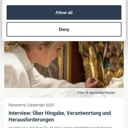
We also share information about your use of our site with
our social media, advertising and analytics partners who
Allow all
may combine it with other information that you’ve
provided to them or that they’ve collected from your use
Deny
of their services.
Weitere Informationen:
Impressum
Datenschutz
Foto: © Agnieszka Wojdan
Panorama
| Dezember 2025
Interview: Über Hingabe, Verantwortung und
Herausforderungen