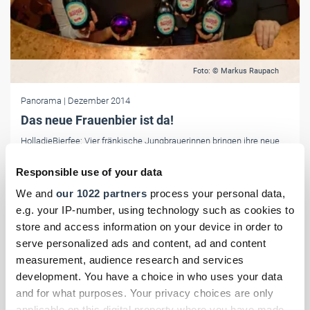
Foto: © Markus Raupach
Panorama
| Dezember 2014
Das neue Frauenbier ist da!
HolladieBierfee: Vier fränkische Jungbrauerinnen bringen ihre neue
Winterkreation auf den Markt – ein kräftiges Bier mit fruchtig-
schokoladigem Geschmack.
Responsible use of your data
We and
our 1022 partners
process your personal data,
e.g. your IP-number, using technology such as cookies to
store and access information on your device in order to
serve personalized ads and content, ad and content
measurement, audience research and services
development. You have a choice in who uses your data
and for what purposes. Your privacy choices are only
applicable on this digital property where you have made