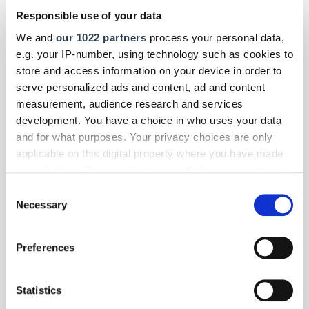
Ehrenamtes: Organisationen, Unternehmen und Einzelpersonen
Responsible use of your data
können sich bis zum 30. Juni 2026 um den Förderpreis "Helfende
Hand" des Bundesministeriums des Innern (BMI) bewerben.
We and
our 1022 partners
process your personal data,
e.g. your IP-number, using technology such as cookies to
store and access information on your device in order to
serve personalized ads and content, ad and content
measurement, audience research and services
development. You have a choice in who uses your data
and for what purposes. Your privacy choices are only
applicable on this digital property where you have made
your choices. You can change or withdraw your consent
any time from the Cookie Declaration or by clicking on
Consent
the Privacy trigger icon.
Necessary
Selection
If you allow, we would also like to:
Preferences
Collect information about your geographical location
which can be accurate to within several meters
Identify your device by actively scanning it for
Foto: © Zentralverband Friseurhandwerk | Erwin Wenzel
Statistics
specific characteristics (fingerprinting)