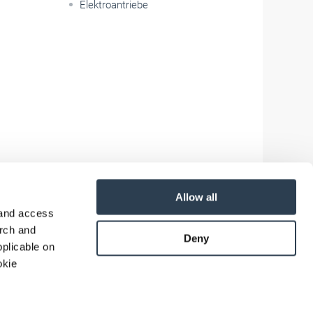
Elektroantriebe
Allow all
 and access
arch and
Deny
plicable on
okie