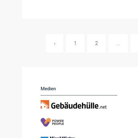
‹
1
2
...
Medien