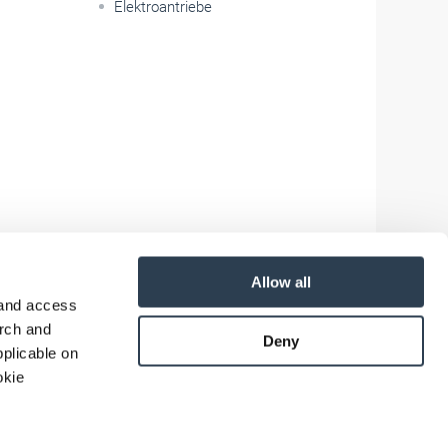
Elektroantriebe
Allow all
 and access
arch and
Deny
plicable on
okie