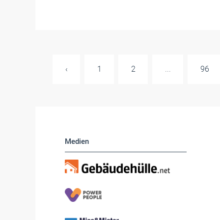
‹
1
2
...
96
Medien