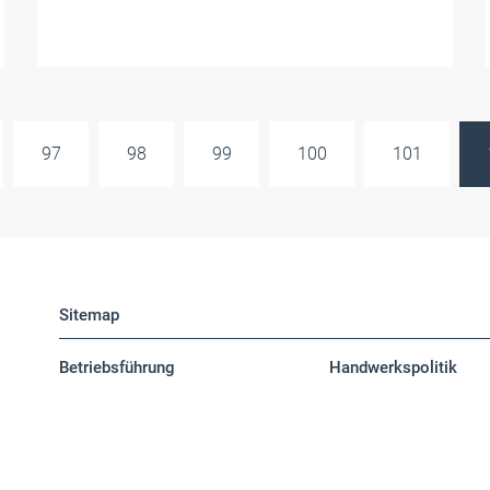
97
98
99
100
101
Sitemap
Betriebsführung
Handwerkspolitik