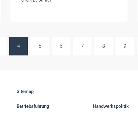
rund 125 Jahren.
4
5
6
7
8
9
Sitemap
Betriebsführung
Handwerkspolitik