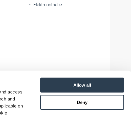
Elektroantriebe
Allow all
 and access
arch and
Deny
plicable on
okie