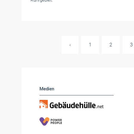
Ruhrgebiet.
‹
1
2
3
Medien